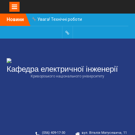
Skip
Новини
Увага! Технічні роботи
to
на сайті
content
Зустріч зі стейкхолдерам
Остані новини кафедри ЕІ
КНУ
Кафедра електричної інженерії
Криворізького національного університету
(056) 409-17-30
вул. Віталія Матусевича, 11