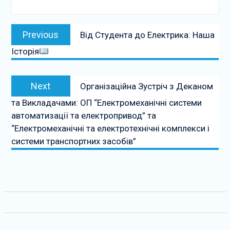
Навігація
Previous
Previous
Від Студента до Електрика: Наша
записів
post:
Історія
Next
Next
Організаційна Зустріч з Деканом
post:
та Викладачами: ОП “Електромеханічні системи
автоматизації та електропривод” та
“Електромеханічні та електротехнічні комплекси і
системи транспортних засобів”