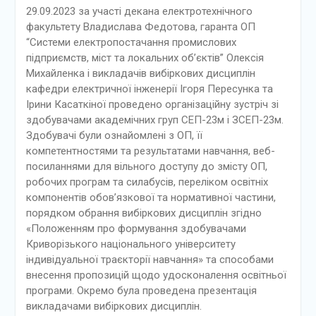
29.09.2023 за участі декана електротехнічного
факультету Владислава Федотова, гаранта ОП
“Системи електропостачання промислових
підприємств, міст та локальних об’єктів” Олексія
Михайленка і викладачів вибіркових дисциплін
кафедри електричної інженерії Ігоря Пересунка та
Ірини Касаткіної проведено організаційну зустріч зі
здобувачами академічних груп СЕП-23м і ЗСЕП-23м.
Здобувачі були ознайомлені з ОП, її
компетентностями та результатами навчання, веб-
посиланнями для вільного доступу до змісту ОП,
робочих програм та силабусів, переліком освітніх
компонентів обов’язкової та нормативної частини,
порядком обрання вибіркових дисциплін згідно
«Положенням про формування здобувачами
Криворізького національного університету
індивідуальної траєкторії навчання» та способами
внесення пропозицій щодо удосконалення освітньої
програми. Окремо була проведена презентація
викладачами вибіркових дисциплін.