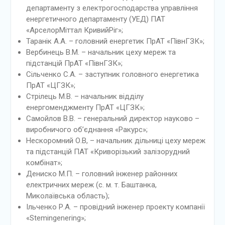
департаменту з електрогосподарства управління
енергетичного департаменту (УЕД) ПАТ
«АрселорМіттал КривийРіг»;
Таранік А.А. – головний енергетик ПрАТ «ПівнГЗК»;
Вербинець В.М. – начальник цеху мереж та
підстанцій ПрАТ «ПівнГЗК»;
Сільченко С.А. – заступник головного енергетика
ПрАТ «ЦГЗК»;
Стрілець М.В. – начальник відділу
енергоменджменту ПрАТ «ЦГЗК»;
Самойлов В.В. – генеральний директор науково –
виробничого об’єднання «Ракурс»;
Нескоромний О.В, – начальник дільниці цеху мереж
та підстанцій ПАТ «Криворізький залізорудний
комбінат»;
Дениско М.П. – головний інженер районних
електричних мереж (с. м. т. Баштанка,
Миколаївська область);
Ільченко Р.А. – провідний інженер проекту компанії
«Stemingenering»;