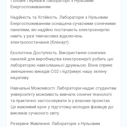
Головні Переваги Лабораторії з Нульовим
Енергоспоживанням:
Надійність та Устійкість: Лабораторія з Нульовим
Енергоспоживанням оснащена сучасними сонячними
панелями, які надійно постачають електроенергію
навіть у разі тимчасових відключень
електропостачання (блекаут).
Екологічна Доступність: Використання сонячних
панелей для виробництва електроенергії робить цю
лабораторію навколишньої дружньою. Вона сприяє
зменшенню викидів CO2 і підтримує нашу зелену
ініціативу.
Навчальні Можливості: Лабораторія надає студентам
університету можливість вивчати сонячні технології
та практично застосовувати їх у власних проектах.
Це важливий крок у підготовці молодих фахівців до
викликів сучасного світу.
Резервне Живлення: Лабораторія з Нульовим