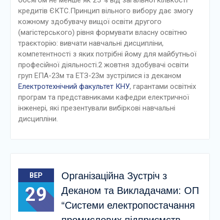
обсягом не менше як 25 % від загальної кількості
кредитів ЄКТС.Принцип вільного вибору дає змогу
кожному здобувачу вищої освіти другого
(магістерського) рівня формувати власну освітню
траєкторію: вивчати навчальні дисципліни,
компетентності з яких потрібні йому для майбутньої
професійної діяльності.2 жовтня здобувачі освіти
груп ЕПА-23м та ЕТЗ-23м зустрілися із деканом
Електротехнічний факультет КНУ
, гарантами освітніх
програм та представниками кафедри електричної
інженері, які презентували вибіркові навчальні
дисципліни.
Організаційна Зустріч з
ВЕР
29
Деканом та Викладачами: ОП
“Системи електропостачання