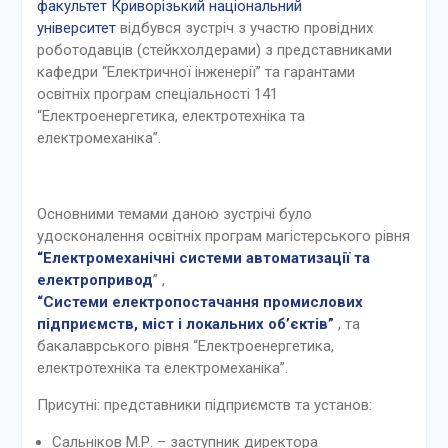
факультет
Криворізький національний
університет
відбувся зустріч з участю провідних
роботодавців (стейкхолдерами) з представниками
кафедри “Електричної інженерії” та гарантами
освітніх програм спеціальності 141
“Електроенергетика, електротехніка та
електромеханіка”.
Основними темами даною зустрічі було
удосконалення освітніх програм магістерського рівня
“Електромеханічні системи автоматизації та
електропривод
” ,
“Cистеми електропостачання промислових
підприємств, міст і локальних об’єктів”
, та
бакалаврського рівня “Електроенергетика,
електротехніка та електромеханіка”.
Присутні: представники підприємств та установ:
Сальніков М.Р. – заступник директора