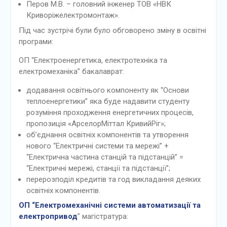
Перов М.В. – головний інженер ТОВ «НВК
Криворіжелектромонтаж».
Під час зустрічі були було обговорено зміну в освітні
програми:
ОП “Електроенергетика, електротехніка та
електромеханіка” бакалаврат:
додавання освітнього компоненту як “Основи
теплоенергетики” яка буде надавити студенту
розуміння проходження енергетичних процесів,
пропозиція «АрселорМіттал КривийРіг»;
об’єднання освітніх компонентів та утворення
нового “Електричні системи та мережі” +
“Електрична частина станцій та підстанцій” =
“Електричні мережі, станції та підстанції”;
перерозподіл кредитів та год викладання деяких
освітніх компонентів.
ОП “Електромеханічні системи автоматизації та
електропривод
” магістратура: