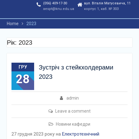
(056) 409-17-30
вул. Віталія Матусевича, 11
aespt@knu.edu.ua
корпус 1, каб. № 303
Home
2023
Рік: 2023
Зустріч з стейкхолдерами
ГРУ
28
2023
admin
Leave a comment
Новини кафедри
27 грудня 2023 року на
Електротехнічний