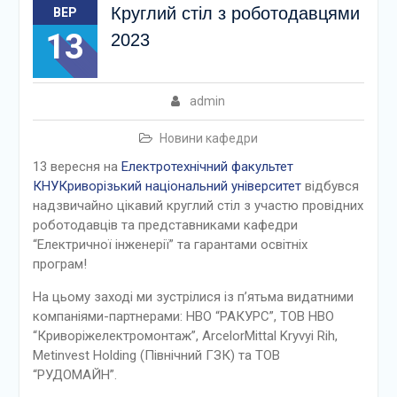
Круглий стіл з роботодавцями
ВЕР
13
2023
admin
Новини кафедри
13 вересня на
Електротехнічний факультет
КНУ
Криворізький національний університет
відбувся
надзвичайно цікавий круглий стіл з участю провідних
роботодавців та представниками кафедри
“Електричної інженерії” та гарантами освітніх
програм!
На цьому заході ми зустрілися із п’ятьма видатними
компаніями-партнерами: НВО “РАКУРС”, ТОВ НВО
“Криворіжелектромонтаж”, ArcelorMittal Kryvyi Rih,
Metinvest Holding (Північний ГЗК) та ТОВ
“РУДОМАЙН”.